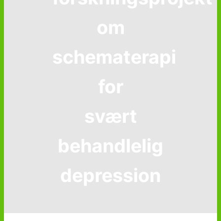
om
schematerapi
for
svært
behandlelig
depression