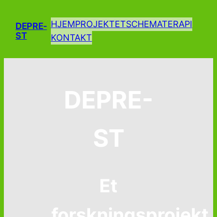
Spring
til
HJEM
PROJEKTET
SCHEMATERAPI
DEPRE-
ST
indhold
KONTAKT
DEPRE-
ST
Et
forskningsprojekt